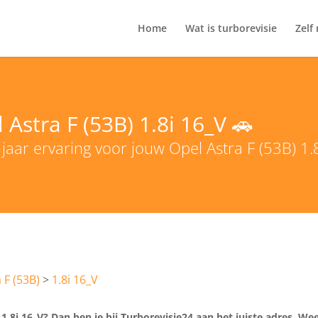
Home
Wat is turborevisie
Zelf
 Astra F (53B) 1.8i 16_V 🚗
jaar ervaring voor jouw Opel Astra F (53B) 1.
 F (53B)
1.8i 16_V
1.8i 16_V? Dan ben je bij Turborevisie24 aan het juiste adres. Wee