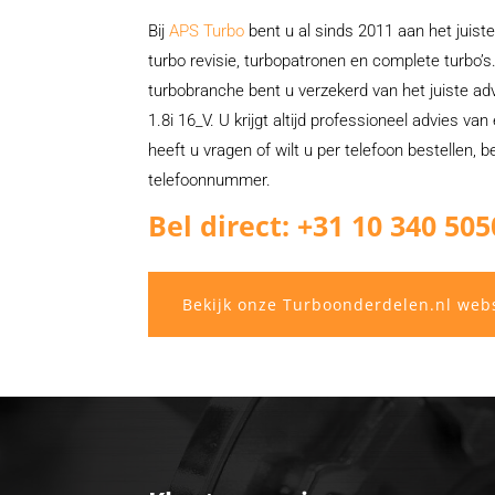
Bij
APS Turbo
bent u al sinds 2011 aan het juiste
turbo revisie, turbopatronen en complete turbo’s.
turbobranche bent u verzekerd van het juiste ad
1.8i 16_V. U krijgt altijd professioneel advies va
heeft u vragen of wilt u per telefoon bestellen, 
telefoonnummer.
Bel direct: +31 10 340 505
Bekijk onze Turboonderdelen.nl web