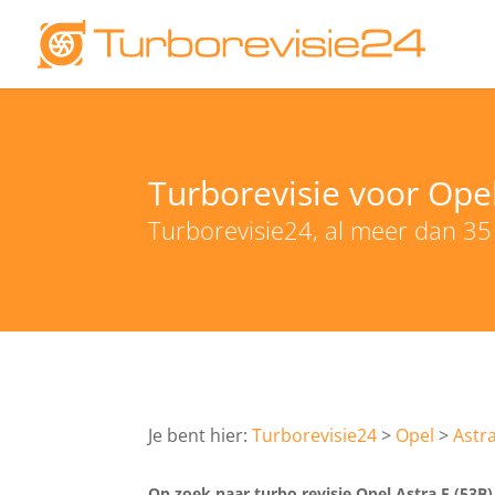
Turborevisie voor Opel
Turborevisie24, al meer dan 35 
Turborevisie24
Opel
Astra
Op zoek naar turbo revisie Opel Astra F (53B) 