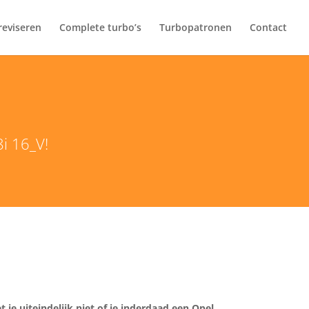
 reviseren
Complete turbo’s
Turbopatronen
Contact
8i 16_V!
t je uiteindelijk niet of je inderdaad een Opel