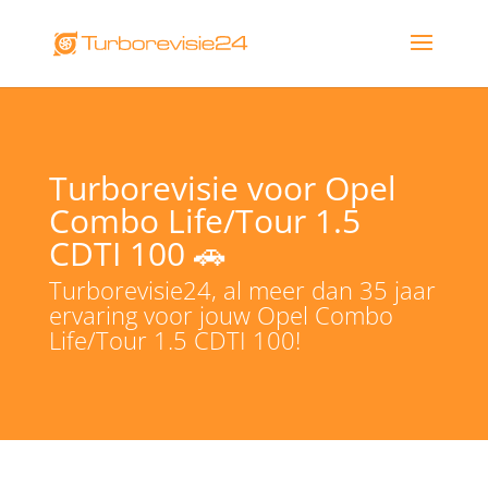
Turborevisie voor Opel
Combo Life/Tour 1.5
CDTI 100 🚗
Turborevisie24, al meer dan 35 jaar
ervaring voor jouw Opel Combo
Life/Tour 1.5 CDTI 100!