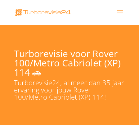
Turborevisie voor Rover
100/Metro Cabriolet (XP)
114 🚗
Turborevisie24, al meer dan 35 jaar
ervaring voor jouw Rover
100/Metro Cabriolet (XP) 114!