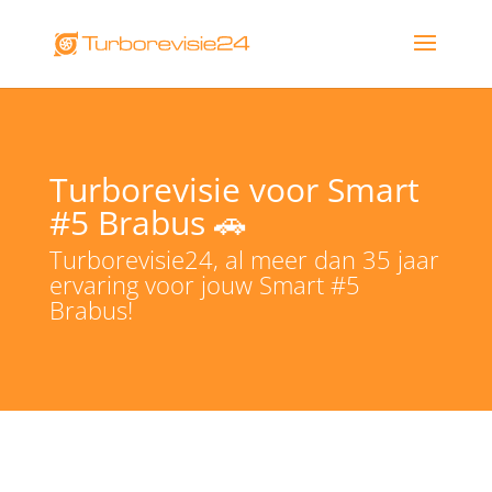
Turborevisie voor Smart
#5 Brabus 🚗
Turborevisie24, al meer dan 35 jaar
ervaring voor jouw Smart #5
Brabus!