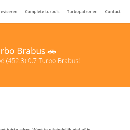
 reviseren
Complete turbo’s
Turbopatronen
Contact
urbo Brabus 🚗
é (452.3) 0.7 Turbo Brabus!
 juiste adres. Weet je uiteindelijk niet of je