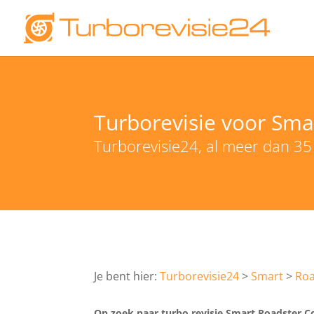
Turborevisie voor Sma
Turborevisie24, al meer dan 35
Turborevisie24
Smart
Roa
Op zoek naar turbo revisie Smart Roadster Cou