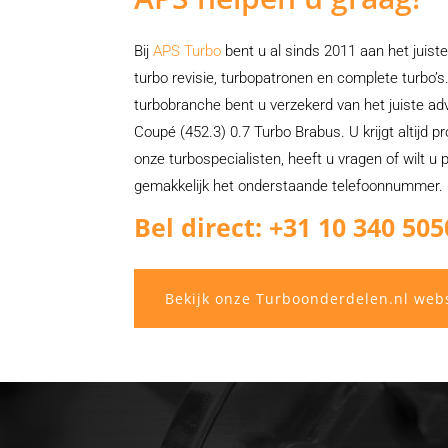
Bij
APS Turbo
bent u al sinds 2011 aan het juiste
turbo revisie, turbopatronen en complete turbo’s.
turbobranche bent u verzekerd van het juiste a
Coupé (452.3) 0.7 Turbo Brabus. U krijgt altijd 
onze turbospecialisten, heeft u vragen of wilt u p
gemakkelijk het onderstaande telefoonnummer.
Bel direct: +31 10 340 505
Bekijk onze Turboonderdelen.nl web