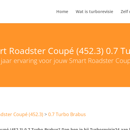
Home
Wat is turborevisie
Zelf
rt Roadster Coupé (452.3) 0.7 T
 jaar ervaring voor jouw Smart Roadster Coup
dster Coupé (452.3)
0.7 Turbo Brabus
pé (452.3) 0.7 Turbo Brabus? Dan ben je bij Turborevisie24 aan het