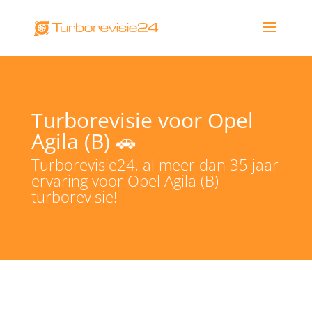
Turborevisie voor Opel
Agila (B) 🚗
Turborevisie24, al meer dan 35 jaar
ervaring voor Opel Agila (B)
turborevisie!