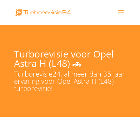
Turborevisie voor Opel
Astra H (L48) 🚗
Turborevisie24, al meer dan 35 jaar
ervaring voor Opel Astra H (L48)
turborevisie!