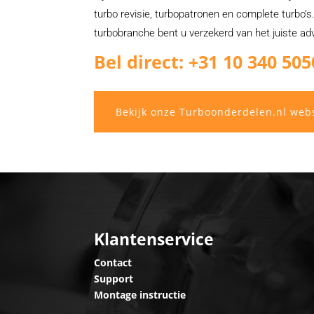
turbo revisie, turbopatronen en complete turbo’s.
turbobranche bent u verzekerd van het juiste ad
Bel direct: +31 10 340 505
Bekijk onze Turboonderdelen.nl web
Klantenservice
Contact
Support
Montage instructie