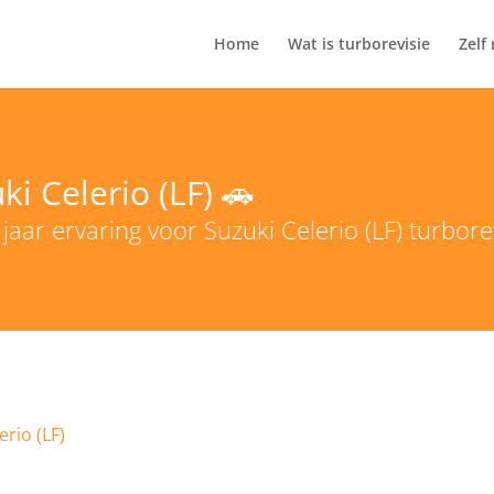
Home
Wat is turborevisie
Zelf
i Celerio (LF) 🚗
aar ervaring voor Suzuki Celerio (LF) turborev
erio (LF)