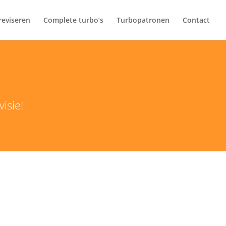
 reviseren
Complete turbo’s
Turbopatronen
Contact
isie!