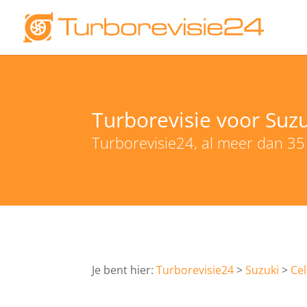
Turborevisie voor Suzuk
Turborevisie24, al meer dan 35 j
Turborevisie24
Suzuki
Cel